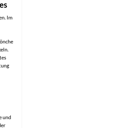
es
en. Im
Mönche
eln.
tes
tung
e und
der