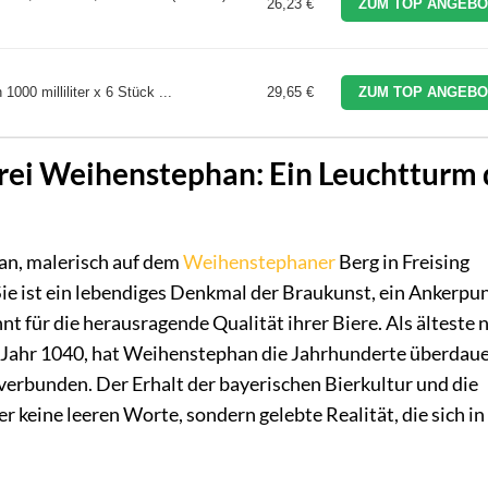
26,23 €
ZUM TOP ANGEBO
000 milliliter x 6 Stück ...
29,65 €
ZUM TOP ANGEBO
rei Weihenstephan: Ein Leuchtturm 
an, malerisch auf dem
Weihenstephaner
Berg in Freising
 Sie ist ein lebendiges Denkmal der Braukunst, ein Ankerpu
t für die herausragende Qualität ihrer Biere. Als älteste 
 Jahr 1040, hat Weihenstephan die Jahrhunderte überdaue
 verbunden. Der Erhalt der bayerischen Bierkultur und die
 keine leeren Worte, sondern gelebte Realität, die sich in