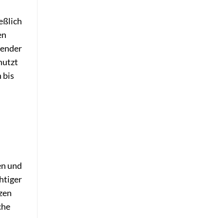
eßlich
en
gender
nutzt
 bis
en und
htiger
nzen
che