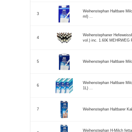
Weihenstephan Haltbare Milc
3
ml) ...
Weihenstephaner Hefeweissbi
4
vol.) inc. 1.60€ MEHRWEG P
Weihenstephan Haltbare Milc
5
Weihenstephan Haltbare Milc
6
1L) ...
Weihenstephan Haltbarer Kak
7
Weihenstephan H-Milch fetta