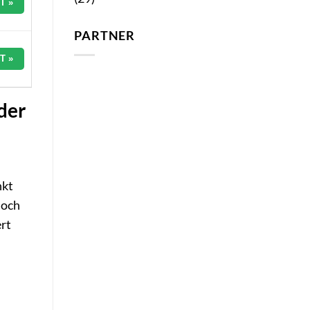
T »
PARTNER
T »
der
nkt
noch
rt