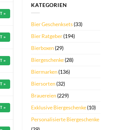
KATEGORIEN
T »
Bier Geschenksets
(33)
Bier Ratgeber
(194)
T »
Bierboxen
(29)
Biergeschenke
(28)
T »
Biermarken
(136)
Biersorten
(32)
T »
Brauereien
(229)
Exklusive Biergeschenke
(10)
T »
Personalisierte Biergeschenke
(29)