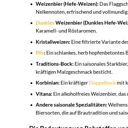
Weizenbier (Hefe-Weizen):
Das Flaggschi
Nelkennoten, erfrischend und vollmundig
Dunkles
Weizenbier (Dunkles Hefe-Weiz
Karamell- und Röstaromen.
Kristallweizen:
Eine filtrierte Variante d
Pils
:
Ein schlankes, herb hopfenbetontes B
Traditions-Bock:
Ein saisonales Starkbier
kräftigen Malzgeschmack besticht.
Korbinian:
Ein kräftiger
Doppelbock
mit k
Vitana:
Ein alkoholfreies Weizenbier, das
Andere saisonale Spezialitäten:
Weihenst
Biersorten, die auf Brautradition und sais