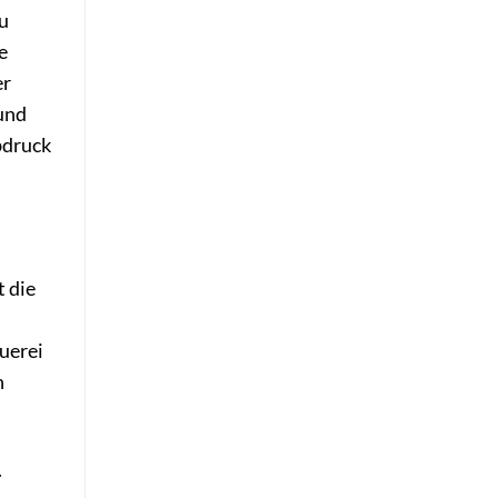
u
e
er
 und
bdruck
t die
uerei
n
.