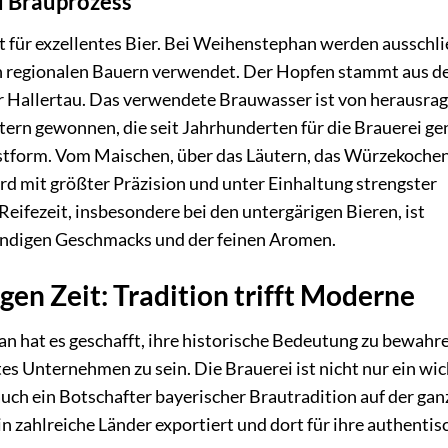
d Brauprozess
t für exzellentes Bier. Bei Weihenstephan werden ausschli
 regionalen Bauern verwendet. Der Hopfen stammt aus d
 Hallertau. Das verwendete Brauwasser ist von herausra
tern gewonnen, die seit Jahrhunderten für die Brauerei ge
nstform. Vom Maischen, über das Läutern, das Würzekochen
ird mit größter Präzision und unter Einhaltung strengster
Reifezeit, insbesondere bei den untergärigen Bieren, ist
undigen Geschmacks und der feinen Aromen.
en Zeit: Tradition trifft Moderne
n hat es geschafft, ihre historische Bedeutung zu bewahr
tes Unternehmen zu sein. Die Brauerei ist nicht nur ein wic
auch ein Botschafter bayerischer Brautradition auf der ga
 zahlreiche Länder exportiert und dort für ihre authentis