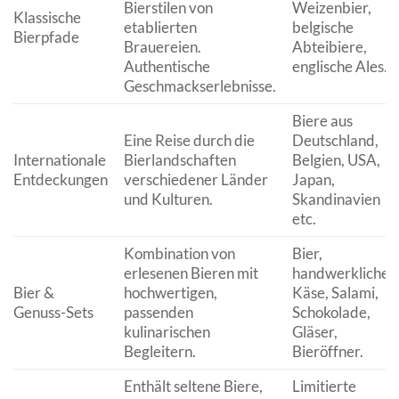
Bierstilen von
Weizenbier,
Klassische
etablierten
belgische
Bierpfade
Brauereien.
Abteibiere,
Authentische
englische Ales.
Geschmackserlebnisse.
Biere aus
Eine Reise durch die
Deutschland,
Internationale
Bierlandschaften
Belgien, USA,
Entdeckungen
verschiedener Länder
Japan,
und Kulturen.
Skandinavien
etc.
Kombination von
Bier,
erlesenen Bieren mit
handwerklicher
Bier &
hochwertigen,
Käse, Salami,
Genuss-Sets
passenden
Schokolade,
kulinarischen
Gläser,
Begleitern.
Bieröffner.
Enthält seltene Biere,
Limitierte