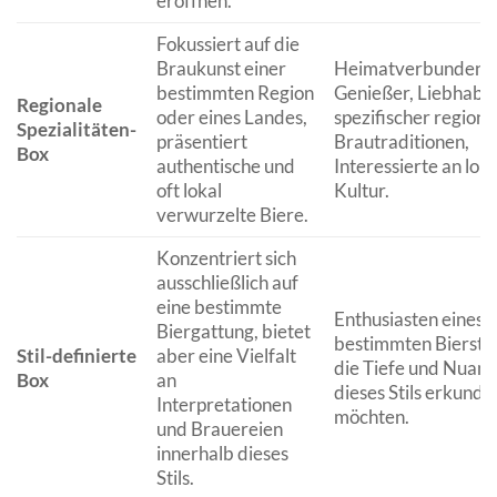
eröffnen.
Fokussiert auf die
Braukunst einer
Heimatverbundene
bestimmten Region
Genießer, Liebhabe
Regionale
oder eines Landes,
spezifischer regiona
Spezialitäten-
präsentiert
Brautraditionen,
Box
authentische und
Interessierte an lok
oft lokal
Kultur.
verwurzelte Biere.
Konzentriert sich
ausschließlich auf
eine bestimmte
Enthusiasten eines
Biergattung, bietet
bestimmten Bierstils
Stil-definierte
aber eine Vielfalt
die Tiefe und Nuan
Box
an
dieses Stils erkunde
Interpretationen
möchten.
und Brauereien
innerhalb dieses
Stils.