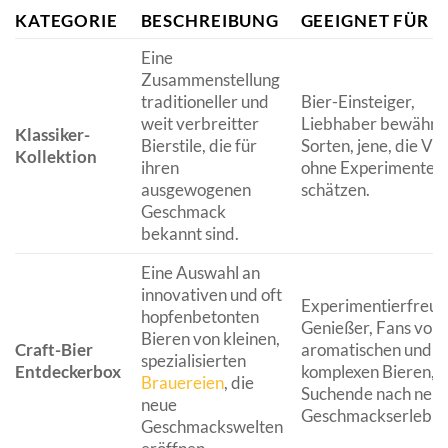
KATEGORIE
BESCHREIBUNG
GEEIGNET FÜR
Eine
Zusammenstellung
traditioneller und
Bier-Einsteiger,
weit verbreitter
Liebhaber bewährt
Klassiker-
Bierstile, die für
Sorten, jene, die Viel
Kollektion
ihren
ohne Experimente
ausgewogenen
schätzen.
Geschmack
bekannt sind.
Eine Auswahl an
innovativen und oft
Experimentierfreud
hopfenbetonten
Genießer, Fans von
Bieren von kleinen,
Craft-Bier
aromatischen und
spezialisierten
Entdeckerbox
komplexen Bieren,
Brauereien
, die
Suchende nach neu
neue
Geschmackserlebnis
Geschmackswelten