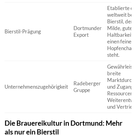
Etablierte ei
weltweit be
Bierstil, der 
Dortmunder
Milde, gute
Bierstil-Prägung
Export
Haltbarkeit 
einen feinen
Hopfenchara
steht.
Gewährleiste
breite
Marktdurchd
Radeberger
Unternehmenszugehörigkeit
und Zugang 
Gruppe
Ressourcen f
Weiterentwi
und Vertrieb
Die Brauereikultur in Dortmund: Mehr
als nur ein Bierstil