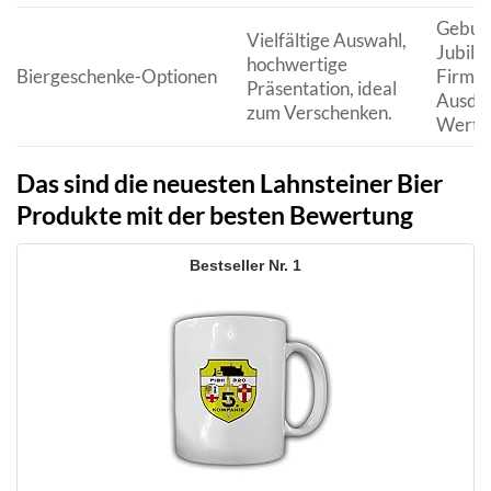
Geburt
Vielfältige Auswahl,
Jubilä
hochwertige
Biergeschenke-Optionen
Firmen
Präsentation, ideal
Ausdr
zum Verschenken.
Wertsc
Das sind die neuesten Lahnsteiner Bier
Produkte mit der besten Bewertung
1