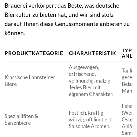
Brauerei verkörpert das Beste, was deutsche
Bierkultur zu bieten hat, und wir sind stolz
darauf, Ihnen diese Genussmomente anbieten zu
können.
TYPI
PRODUKTKATEGORIE
CHARAKTERISTIK
ANLÄ
Ausgewogen,
Täglic
erfrischend,
Klassische Lahnsteiner
geselli
vollmundig, malzig.
Biere
Beisa
Jedes Bier mit
Mahlze
eigenem Charakter.
Feiert
Festlich, kräftig,
(Weihn
Spezialitäten &
würzig, oft limitiert.
Ostern
Saisonbiere
Saisonale Aromen.
Anlässe
Sammle